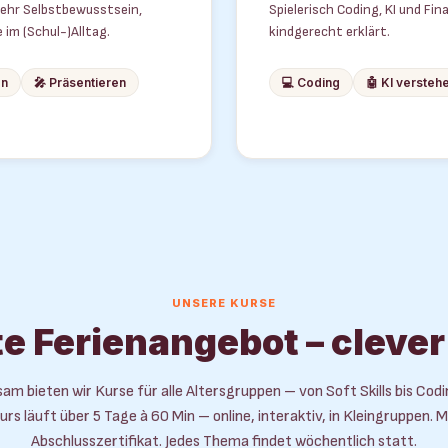
 mehr Selbstbewusstsein,
Spielerisch Coding, KI und F
m (Schul-)Alltag.
kindgerecht erklärt.
on
🎤 Präsentieren
💻 Coding
🤖 KI versteh
UNSERE KURSE
e Ferienangebot – clever
m bieten wir Kurse für alle Altersgruppen – von Soft Skills bis Cod
urs läuft über 5 Tage à 60 Min – online, interaktiv, in Kleingruppen. M
Abschlusszertifikat.
Jedes Thema findet wöchentlich statt.