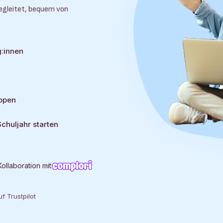
begleitet, bequem von
g:innen
uppen
Schuljahr starten
Kollaboration mit
f Trustpilot