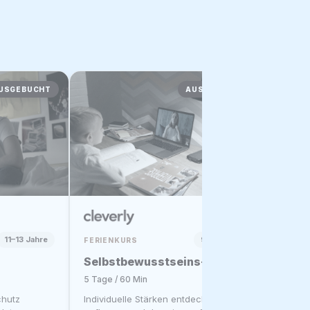
11–13 Jahre
9–11 Jahre
FERIENKURS
FERIEN
Selbstbewusstseins-Turbo
Konze
5 Tage / 60 Min
5 Tage 
chutz
Individuelle Stärken entdecken, Mut
Ablenk