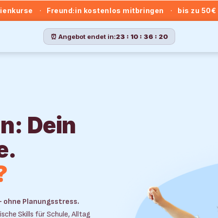
rienkurse
·
Freund:in kostenlos mitbringen
·
bis zu 50
⏰ Angebot endet in:
23
:
10
:
36
:
20
n: Dein
e.
?
– ohne
Planungsstress
.
sche Skills für Schule, Alltag