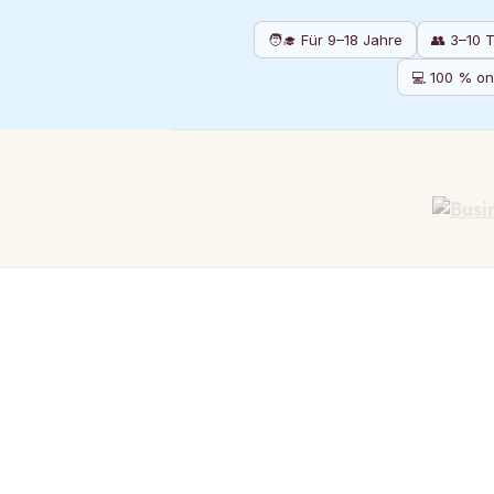
🧑‍🎓 Für 9–18 Jahre
👥 3–10 
💻 100 % on