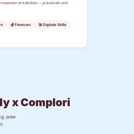
inanzwissen entdecken – praxisnah und
en
💰 Finanzen
🚀 Digitale Skills
ly x Complori
ing.
Jeder
it