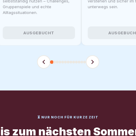
selbstständig nutzen – Challenges,
verstehen und sicher im 
Gruppenspiele und echte
unterwegs sein.
Alltagssituationen.
AUSGEBUCHT
AUSGEBUC
⏳ NUR NOCH FÜR KURZE ZEIT
is zum nächsten Somme